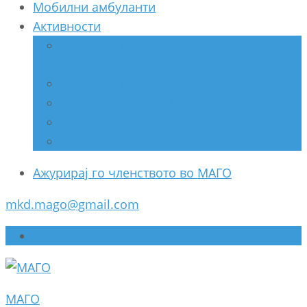
Мобилни амбуланти
Активности
Соработка со Министерство за
здравство
Соработка со НВО
Соработка со ООН
Спонзори
Разно
Ажурирај го членството во МАГО
mkd.mago@gmail.com
Ажурирај го членството во МАГО
МАГО