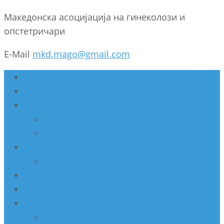
Македонска асоцијација на гинеколози и
опстетричари
E-Mail
mkd.mago@gmail.com
Дома
За нас
Настани
Секциски состанок
Работилница
Конгрес
Архива
Недела на женско здравје
Мобилни амбуланти
Активности
Соработка со Министерство за