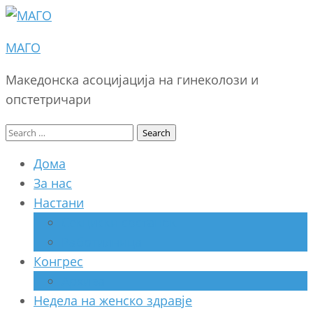
МАГО
Македонска асоцијација на гинеколози и
опстетричари
Search
for:
Дома
За нас
Настани
Секциски состанок
Работилница
Конгрес
Архива
Недела на женско здравје