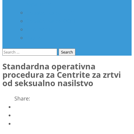
здравство
Соработка со НВО
Соработка со ООН
Спонзори
Разно
Search
for:
Standardna operativna
procedura za Centrite za zrtvi
od seksualno nasilstvo
Share: