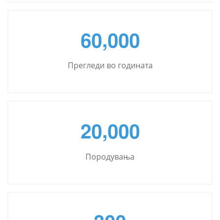
,
6
0
0
0
0
Прегледи во годината
,
2
0
0
0
0
Породувања