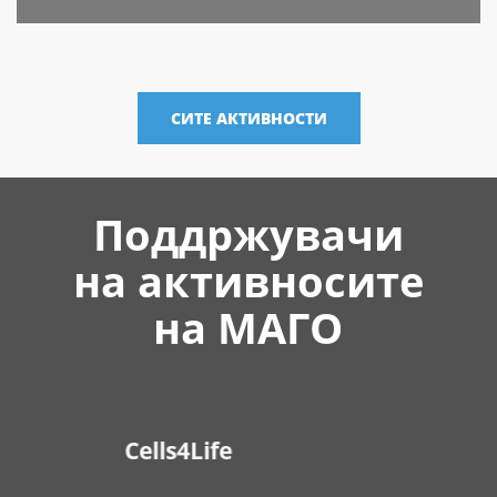
БЕЗБЕДНО
МАЈЧИНСТВО
СИТЕ АКТИВНОСТИ
ПЛАНИРАЊЕ НА
СЕМЕЈСТВО
ПРЕВЕНЦИЈА НА
КАРЦИНОМИ
Поддржувачи
БЕЗБЕДЕН
ПРЕКИН НА
на активносите
БРЕМЕНОСТ
на МАГО
CARSOpharm