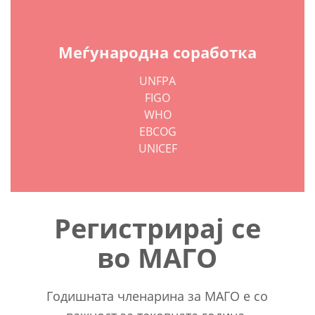
Меѓународна соработка
UNFPA
FIGO
WHO
EBCOG
UNICEF
Регистрирај се
во МАГО
Годишната членарина за МАГО е со