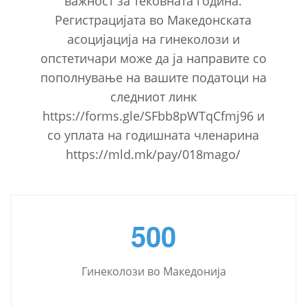
важност за тековната година.
Регистрацијата во Македонската
асоцијација на гинеколози и
опстетичари може да ја направите со
пополнување на вашите податоци на
следниот линк
https://forms.gle/SFbb8pWTqCfmj96 и
со уплата на годишната членарина
https://mld.mk/pay/018mago/
5
0
0
Гинеколози во Македонија